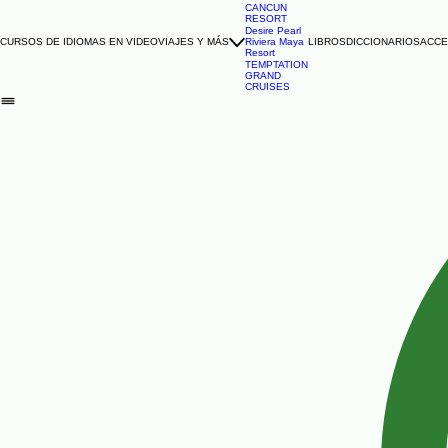
TEMPTATION
CANCUN
RESORT
Desire Pearl
CURSOS DE IDIOMAS EN VIDEO
VIAJES Y MÁS
Riviera Maya
LIBROS
DICCIONARIOS
ACCE
Resort
TEMPTATION
GRAND
CRUISES