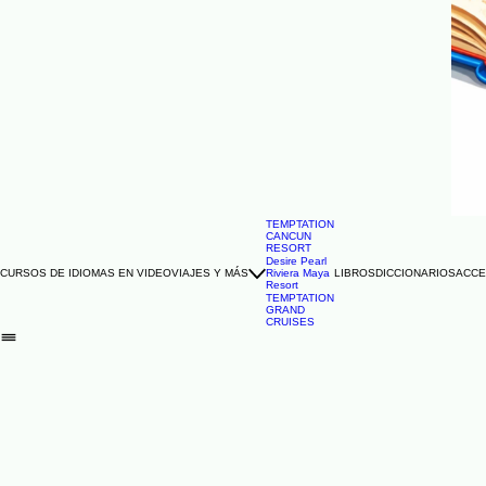
TEMPTATION
CANCUN
RESORT
Desire Pearl
CURSOS DE IDIOMAS EN VIDEO
VIAJES Y MÁS
Riviera Maya
LIBROS
DICCIONARIOS
ACCE
Resort
TEMPTATION
GRAND
CRUISES