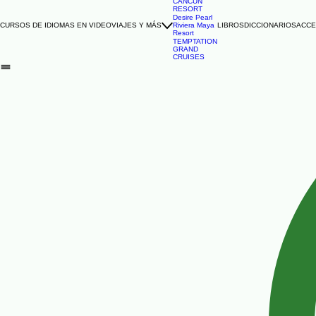
TEMPTATION
CANCUN
RESORT
Desire Pearl
CURSOS DE IDIOMAS EN VIDEO
VIAJES Y MÁS
Riviera Maya
LIBROS
DICCIONARIOS
ACCE
Resort
TEMPTATION
GRAND
CRUISES