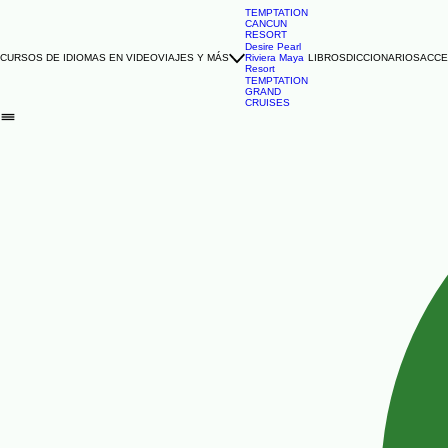
TEMPTATION
CANCUN
RESORT
Desire Pearl
CURSOS DE IDIOMAS EN VIDEO
VIAJES Y MÁS
Riviera Maya
LIBROS
DICCIONARIOS
ACCE
Resort
TEMPTATION
GRAND
CRUISES