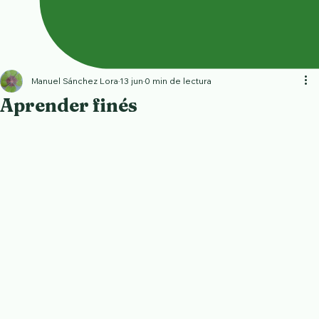
Manuel Sánchez Lora
13 jun
0 min de lectura
Aprender finés