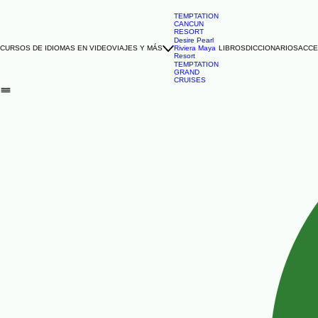
TEMPTATION
CANCUN
RESORT
Desire Pearl
CURSOS DE IDIOMAS EN VIDEO
VIAJES Y MÁS
Riviera Maya
LIBROS
DICCIONARIOS
ACCE
Resort
TEMPTATION
GRAND
CRUISES